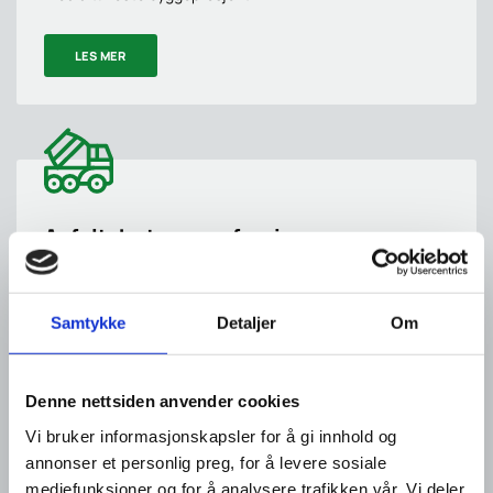
LES MER
Asfalt, betong og fresing
Vi leverer høykvalitets asfalt- og betongarbeid. Fra fresing
av gamle overflater til nyasfaltering – vi sørger for å levere
Samtykke
Detaljer
Om
varige resultater.
LES MER
Denne nettsiden anvender cookies
Vi bruker informasjonskapsler for å gi innhold og
annonser et personlig preg, for å levere sosiale
mediefunksjoner og for å analysere trafikken vår. Vi deler