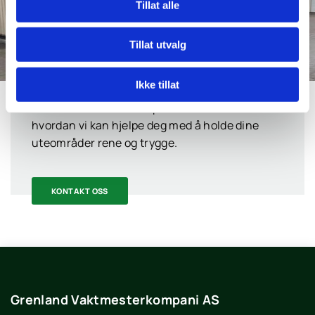
Tillat alle
Tillat utvalg
Trenger du hjelp med soping?
Ikke tillat
Kontakt oss for en uforpliktende samtale om
hvordan vi kan hjelpe deg med å holde dine
uteområder rene og trygge.
KONTAKT OSS
Grenland Vaktmesterkompani AS