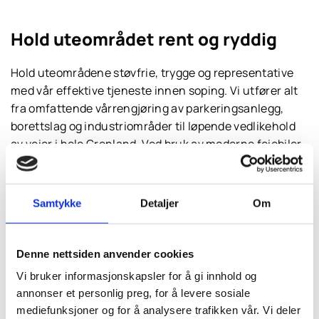
Hold uteområdet rent og ryddig
Hold uteområdene støvfrie, trygge og representative
med vår effektive tjeneste innen soping. Vi utfører alt
fra omfattende vårrengjøring av parkeringsanlegg,
borettslag og industriområder til løpende vedlikehold
av veier i hele Grenland. Ved bruk av moderne feiebiler
med kraftig sugekapasitet fjerner vi effektivt strøsand,
støv, løv og søppel. Regelmessig soping øker ikke bare
trivselen for beboere og kunder, men forlenger også
Samtykke
Detaljer
Om
levetiden på asfalten og hindrer at støv og partikler
trenger inn i ventilasjonssystemer eller tetter drensrør
og sluk.
Denne nettsiden anvender cookies
Vi bruker informasjonskapsler for å gi innhold og
annonser et personlig preg, for å levere sosiale
mediefunksjoner og for å analysere trafikken vår. Vi deler