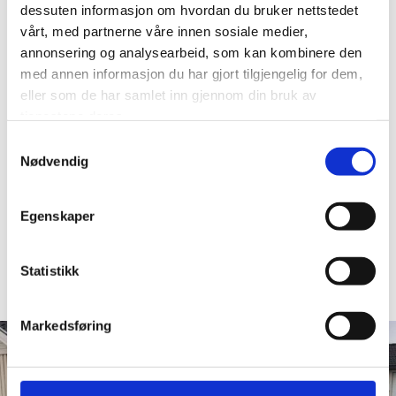
Bedrifter
dessuten informasjon om hvordan du bruker nettstedet
vårt, med partnerne våre innen sosiale medier,
Vi tilbyr soping av parkeringsplasser, gårdsplasser, lagre
annonsering og analysearbeid, som kan kombinere den
og andre uteområder.
med annen informasjon du har gjort tilgjengelig for dem,
eller som de har samlet inn gjennom din bruk av
tjenestene deres.
Samtykkevalg
Borettslag
Nødvendig
Vi tilbyr soping av gårdsplasser, garasjeoppkjørsler,
terrasser og andre uteområder, samt soping av innkjørsler
Egenskaper
og fortau.
Statistikk
Markedsføring