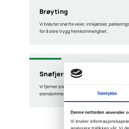
Brøyting
Vi brøyter snø fra veier, innkjørsler, parkeri
for å sikre trygg fremkommelighet.
Snøfjerning
Vi fjerner snø fra tak, terrasser og andre omr
eiendommen din.
Samtykke
Denne nettsiden anvender c
Vi bruker informasjonskapsler
analysere trafikken vår. Vi 