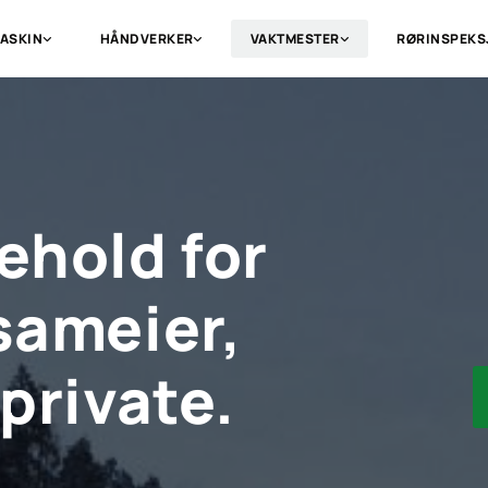
ASKIN
HÅNDVERKER
VAKTMESTER
RØRINSPEKS
ehold for
sameier,
 private.