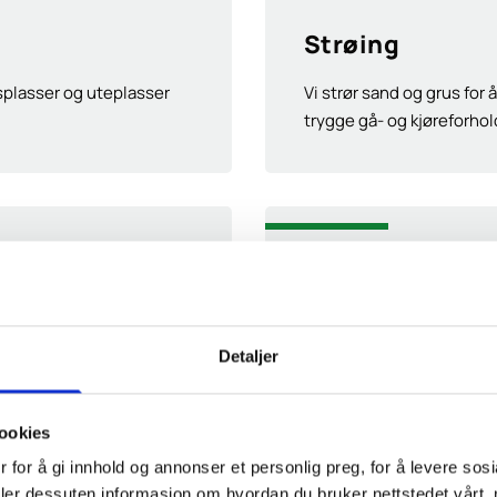
Strøing
ngsplasser og uteplasser
Vi strør sand og grus for 
trygge gå- og kjøreforhol
Isglattbekjemp
åder for å unngå skader på
Vi bruker effektive metode
Detaljer
fortau.
ookies
 for å gi innhold og annonser et personlig preg, for å levere sos
deler dessuten informasjon om hvordan du bruker nettstedet vårt,