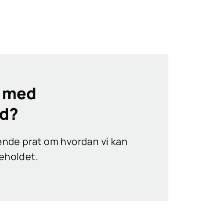
p med
ld?
tende prat om hvordan vi kan
eholdet.