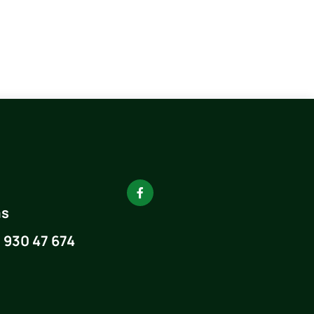
as
:
930 47 674