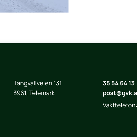
Tangvallveien 131
35 54 64 13
3961, Telemark
post@gvk.
Vakttelefon