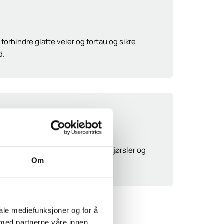
å forhindre glatte veier og fortau og sikre
d.
else
r for å bekjempe is på veier, innkjørsler og
Om
iale mediefunksjoner og for å
 med partnerne våre innen